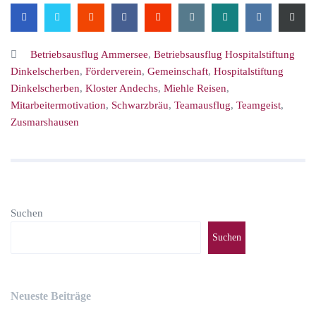
Betriebsausflug Ammersee
,
Betriebsausflug Hospitalstiftung
Dinkelscherben
,
Förderverein
,
Gemeinschaft
,
Hospitalstiftung
Dinkelscherben
,
Kloster Andechs
,
Miehle Reisen
,
Mitarbeitermotivation
,
Schwarzbräu
,
Teamausflug
,
Teamgeist
,
Zusmarshausen
Suchen
Suchen
Neueste Beiträge