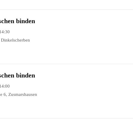
schen binden
14:30
, Dinkelscherben
schen binden
14:00
ße 6, Zusmarshausen