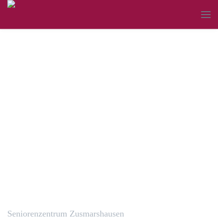
Kontakt Seniorenzentrum
Zusmarshausen
Seniorenzentrum Zusmarshausen