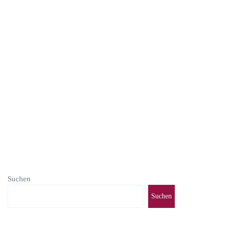
Redakteur_HSDZ
Juli 1, 2025
Freude
,
Juni
,
Senioren
,
Sommer
,
Tanzgruppen
0 comments
weiterlesen
Suchen
Suchen