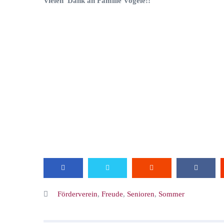
Vielen Dank an Familie Vogele!!
Förderverein
,
Freude
,
Senioren
,
Sommer