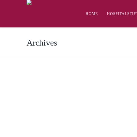
HOME
HOSPITALSTI
Archives
Pflegefachhelfer/in /
Pflegehelfer/in (m/w/d)