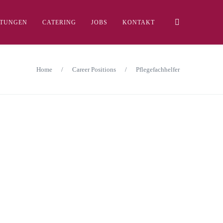
LTUNGEN
CATERING
JOBS
KONTAKT
Home
/
Career Positions
/
Pflegefachhelfer