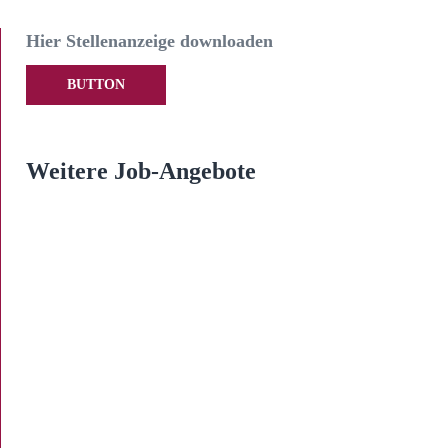
Hier Stellenanzeige downloaden
BUTTON
Weitere Job-Angebote
Personalsachbearbeiter/in (m/w/d)
in Teilzeit
Vorbereitung von Lohnabrechnungen. Erstellen von
Kündigungen, Abmahnungen und Arbeitszeugnissen. Erstellen
von Einstellungsunterlagen. Ansprechpartner zu
personalrelevanten Themen....
weiterlesen