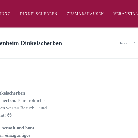
FTUNG
DINKELSCHERBEN
ZUSMARSHAUSEN
VERANSTA
renheim Dinkelscherben
Home
/
nkelscherben
cherben
: Eine fröhliche
ben
war zu Besuch – und
mit! 😊
bemalt und bunt
ein
einzigartiges