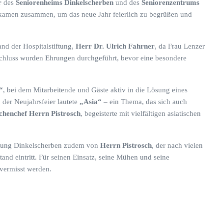
r
des
Seniorenheims Dinkelscherben
und des
Seniorenzentrums
n kamen zusammen, um das neue Jahr feierlich zu begrüßen und
nd der Hospitalstiftung,
Herr Dr. Ulrich Fahrner
, da Frau Lenzer
schluss wurden Ehrungen durchgeführt, bevor eine besondere
“
, bei dem Mitarbeitende und Gäste aktiv in die Lösung eines
 der Neujahrsfeier lautete
„Asia“
– ein Thema, das sich auch
henchef Herrn Pistrosch
, begeisterte mit vielfältigen asiatischen
tiftung Dinkelscherben zudem von
Herrn Pistrosch
, der nach vielen
and eintritt. Für seinen Einsatz, seine Mühen und seine
 vermisst werden.