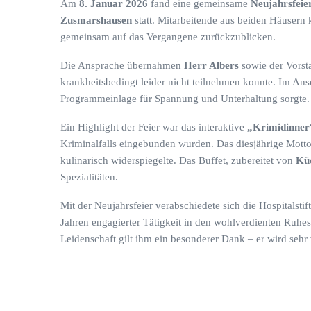
Am
8. Januar 2026
fand eine gemeinsame
Neujahrsfeie
Zusmarshausen
statt. Mitarbeitende aus beiden Häuser
gemeinsam auf das Vergangene zurückzublicken.
Die Ansprache übernahmen
Herr Albers
sowie der Vorsta
krankheitsbedingt leider nicht teilnehmen konnte. Im An
Programmeinlage für Spannung und Unterhaltung sorgte.
Ein Highlight der Feier war das interaktive
„Krimidinner
Kriminalfalls eingebunden wurden. Das diesjährige Motto
kulinarisch widerspiegelte. Das Buffet, zubereitet von
Küc
Spezialitäten.
Mit der Neujahrsfeier verabschiedete sich die Hospitals
Jahren engagierter Tätigkeit in den wohlverdienten Ruhest
Leidenschaft gilt ihm ein besonderer Dank – er wird sehr