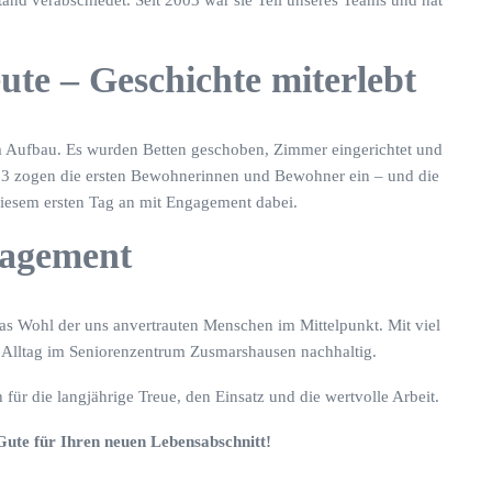
and verabschiedet. Seit 2003 war sie Teil unseres Teams und hat
ute – Geschichte miterlebt
im Aufbau. Es wurden Betten geschoben, Zimmer eingerichtet und
03 zogen die ersten Bewohnerinnen und Bewohner ein – und die
diesem ersten Tag an mit Engagement dabei.
gagement
das Wohl der uns anvertrauten Menschen im Mittelpunkt. Mit viel
 Alltag im Seniorenzentrum Zusmarshausen nachhaltig.
 für die langjährige Treue, den Einsatz und die wertvolle Arbeit.
Gute für Ihren neuen Lebensabschnitt!